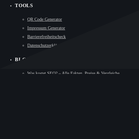
TOOLS
QR Code Generator
Impressum Generator
Barrierefreiheitscheck
Datenschutzerklärung Generator
BLOG
Was kostet SEO? – Alle Fakten, Preise & Vergleiche
Google Platz 1: SEO-Strategien für Top-Rankings
Die Zukunft der Printmedien
Was ist Responsive Webdesign
Hosting auf höchstem Niveau und warum ALL-INKL unsere
erste Wahl ist
RECHTLICHES