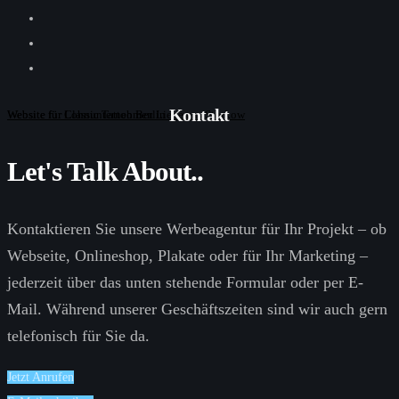
Kontakt
Website für Classic Tattoo Berlin
Website für Lohnunternehmen Liepe aus Storkow
Let's Talk About..
Kontaktieren Sie unsere Werbeagentur für Ihr
Projekt
– ob
Webseite
,
Onlineshop
,
Plakate
oder für Ihr Marketing –
jederzeit über das unten stehende Formular oder per E-
Mail. Während unserer Geschäftszeiten sind wir auch gern
telefonisch für Sie da.
Jetzt Anrufen